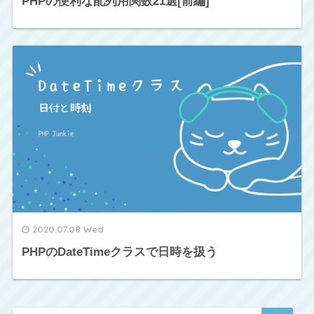
PHPの便利な配列用関数21選[前編]
2020.07.08 Wed
PHPのDateTimeクラスで日時を扱う