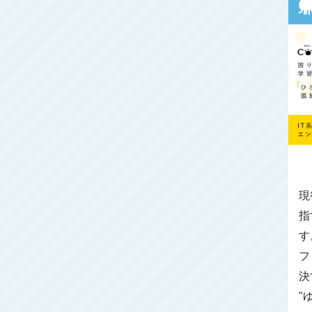
現
指
す
フ
決
"