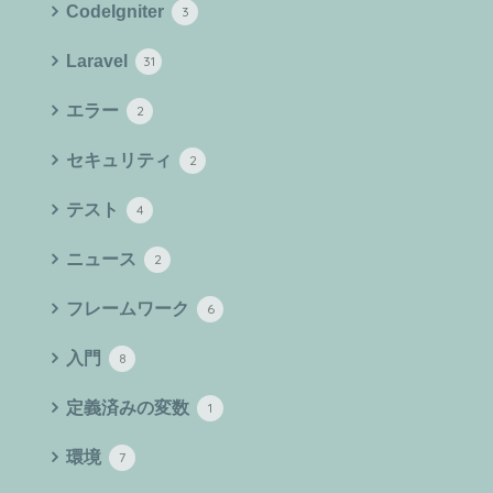
CodeIgniter
3
Laravel
31
エラー
2
セキュリティ
2
テスト
4
ニュース
2
フレームワーク
6
入門
8
定義済みの変数
1
環境
7