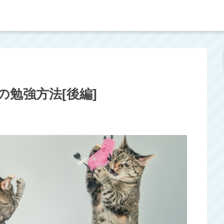
の勉強方法[後編]