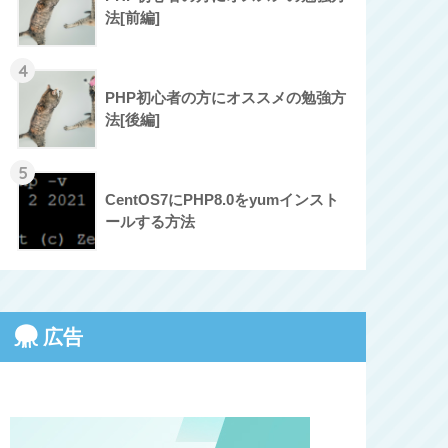
法[前編]
4
PHP初心者の方にオススメの勉強方
法[後編]
5
CentOS7にPHP8.0をyumインスト
ールする方法
広告