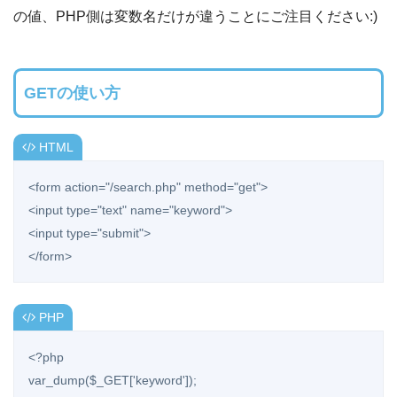
の値、PHP側は変数名だけが違うことにご注目ください:)
GETの使い方
HTML
<form action="/search.php" method="get">

<input type="text" name="keyword">

<input type="submit">

</form>
PHP
<?php

var_dump($_GET['keyword']);