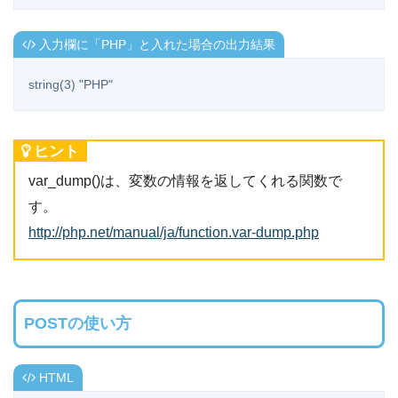
入力欄に「PHP」と入れた場合の出力結果
string(3) "PHP"
ヒント
var_dump()は、変数の情報を返してくれる関数で
す。
http://php.net/manual/ja/function.var-dump.php
POSTの使い方
HTML