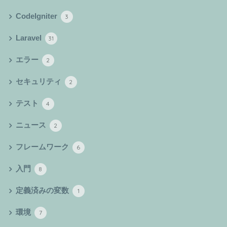
CodeIgniter
3
Laravel
31
エラー
2
セキュリティ
2
テスト
4
ニュース
2
フレームワーク
6
入門
8
定義済みの変数
1
環境
7