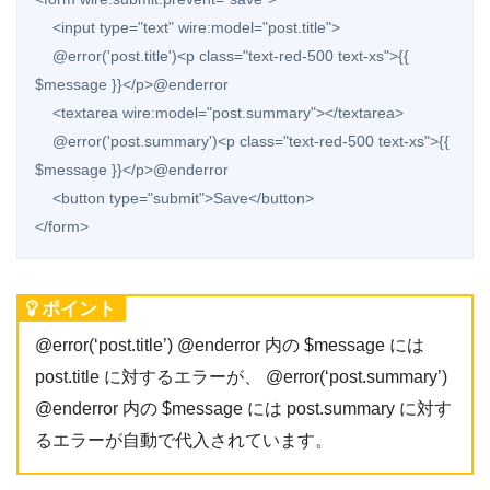
    <input type="text" wire:model="post.title">

    @error('post.title')<p class="text-red-500 text-xs">{{ 
$message }}</p>@enderror

    <textarea wire:model="post.summary"></textarea>

    @error('post.summary')<p class="text-red-500 text-xs">{{ 
$message }}</p>@enderror

    <button type="submit">Save</button>

</form>
ポイント
@error(‘post.title’) @enderror 内の $message には
post.title に対するエラーが、 @error(‘post.summary’)
@enderror 内の $message には post.summary に対す
るエラーが自動で代入されています。