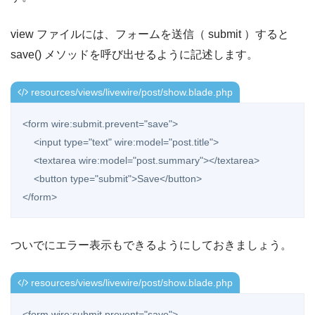
view ファイルには、フォームを送信（ submit ）すると
save() メソッドを呼び出せるように記述します。
resources/views/livewire/post/show.blade.php
<form wire:submit.prevent="save">

    <input type="text" wire:model="post.title">

    <textarea wire:model="post.summary"></textarea>

    <button type="submit">Save</button>

</form>
ついでにエラー表示もできるようにしておきましょう。
resources/views/livewire/post/show.blade.php
<form wire:submit.prevent="save">
