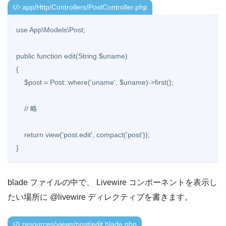
app/Http/Controllers/PostController.php
use App\Models\Post;

public function edit(String $uname)

{

    $post = Post::where('uname', $uname)->first();

    // 略

    return view('post.edit', compact('post'));

}
blade ファイルの中で、 Livewire コンポーネントを表示し
たい場所に @livewire ディレクティブを書きます。
resources/views/post/edit.blade.php