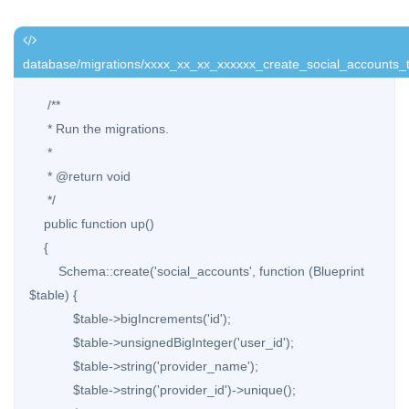
database/migrations/xxxx_xx_xx_xxxxxx_create_social_accounts_
     /**

     * Run the migrations.

     *

     * @return void

     */

    public function up()

    {

        Schema::create('social_accounts', function (Blueprint 
$table) {

            $table->bigIncrements('id');

            $table->unsignedBigInteger('user_id');

            $table->string('provider_name');

            $table->string('provider_id')->unique();
