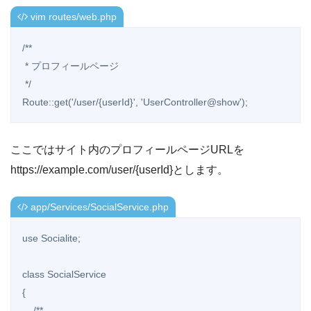
vim routes/web.php
/**

 * プロフィールページ

 */

Route::get('/user/{userId}', 'UserController@show');
ここではサイト内のプロフィールページURLを
https://example.com/user/{userId}とします。
app/Services/SocialService.php
use Socialite;

class SocialService

{

    /**
