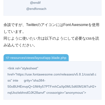
                        @endif

                    @endforeach
余談ですが、TwitterのアイコンにはFont Awesomeを使用
しています。
同じように使いたい方は以下のようにして必要なcssを読
み込んでください。
resources/views/layout/app.blade.php
<link rel="stylesheet" 
href="https://use.fontawesome.com/releases/v5.8.1/css/all.c
ss" inte      grity="sha384-
50oBUHEmvpQ+1lW4y57PTFmhCaXp0ML5d60M1M7uH2+
nqUivzIebhndOJK28anvf" crossorigin="anonymous">