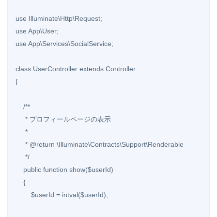
use Illuminate\Http\Request;

use App\User;

use App\Services\SocialService;

class UserController extends Controller

{

    /**

     * プロフィールページの表示

     *

     * @return \Illuminate\Contracts\Support\Renderable

     */

    public function show($userId)

    {

        $userId = intval($userId);
