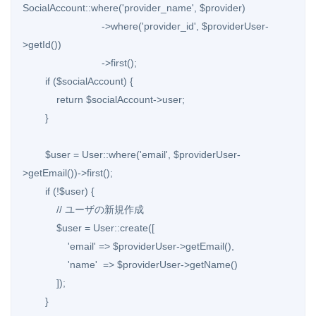
SocialAccount::where('provider_name', $provider)

                            ->where('provider_id', $providerUser-
>getId())

                            ->first();

        if ($socialAccount) {

            return $socialAccount->user;

        }

        $user = User::where('email', $providerUser-
>getEmail())->first();

        if (!$user) {

            // ユーザの新規作成

            $user = User::create([

                'email' => $providerUser->getEmail(),

                'name'  => $providerUser->getName()

            ]);

        }
