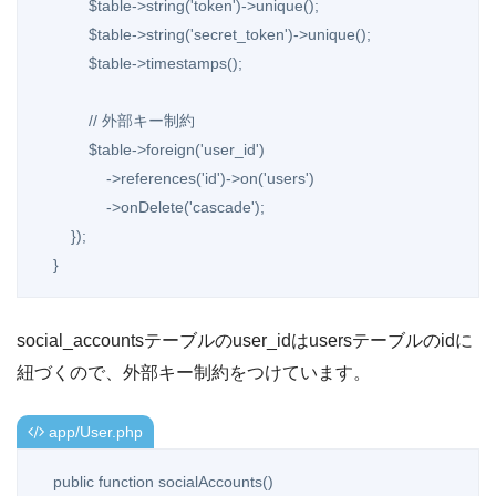
            $table->string('token')->unique();

            $table->string('secret_token')->unique();

            $table->timestamps();

            // 外部キー制約

            $table->foreign('user_id')

                ->references('id')->on('users')

                ->onDelete('cascade');

        });

    }
social_accountsテーブルのuser_idはusersテーブルのidに
紐づくので、外部キー制約をつけています。
app/User.php
    public function socialAccounts()
