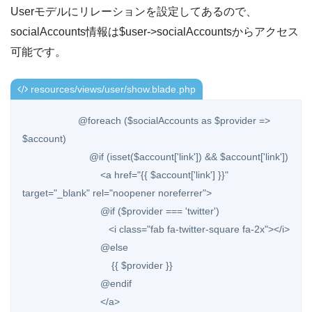
Userモデルにリレーションを設定してあるので、
socialAccounts情報は$user->socialAccountsからアクセス
可能です。
resources/views/user/show.blade.php
                    @foreach ($socialAccounts as $provider => 
$account)

                        @if (isset($account['link']) && $account['link'])

                            <a href="{{ $account['link'] }}" 
target="_blank" rel="noopener noreferrer">

                            @if ($provider === 'twitter')

                               <i class="fab fa-twitter-square fa-2x"></i> 

                            @else

                                {{ $provider }}

                            @endif

                            </a>
