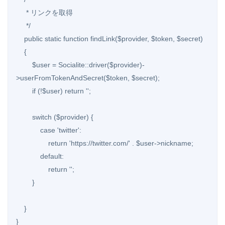
     * リンクを取得

     */

    public static function findLink($provider, $token, $secret)

    {

        $user = Socialite::driver($provider)-
>userFromTokenAndSecret($token, $secret);

        if (!$user) return '';

        switch ($provider) {

            case 'twitter':

                return 'https://twitter.com/' . $user->nickname;

            default:

                return '';

        }

    }

}
