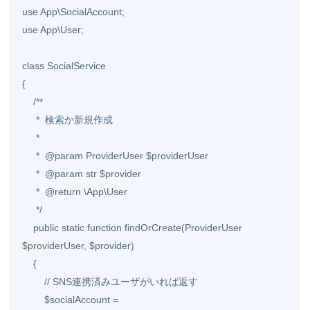
use App\SocialAccount;

use App\User;

class SocialService

{

    /**

     *  検索か新規作成

     *

     *  @param ProviderUser $providerUser

     *  @param str $provider

     *  @return \App\User

     */

    public static function findOrCreate(ProviderUser 
$providerUser, $provider)

    {

        // SNS連携済みユーザがいれば返す

        $socialAccount = 