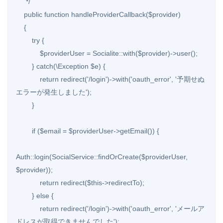
     */

    public function handleProviderCallback($provider)

    {

        try {

            $providerUser = Socialite::with($provider)->user();

        } catch(\Exception $e) {

            return redirect('/login')->with('oauth_error', '予期せぬ
エラーが発生しました');

        }

        if ($email = $providerUser->getEmail()) {

Auth::login(SocialService::findOrCreate($providerUser, 
$provider));

            return redirect($this->redirectTo);

        } else {

            return redirect('/login')->with('oauth_error', 'メールア
ドレスが取得できませんでした');
