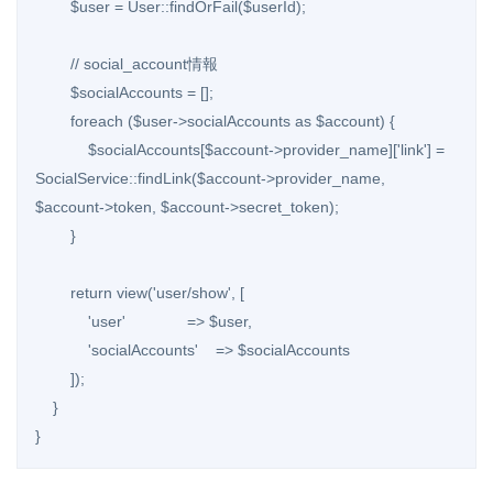
        $user = User::findOrFail($userId);

        // social_account情報

        $socialAccounts = [];

        foreach ($user->socialAccounts as $account) {

            $socialAccounts[$account->provider_name]['link'] = 
SocialService::findLink($account->provider_name, 
$account->token, $account->secret_token);

        }

        return view('user/show', [

            'user'              => $user,

            'socialAccounts'    => $socialAccounts

        ]);

    }

}